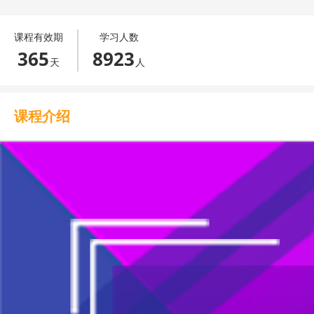
提高推广效果：转化路径和场景的设计（一）
010
课程有效期
学习人数
365
8923
提高推广效果：转化诱因和用户决策
011
天
人
推广中的数据分析和优化的工作逻辑
012
课程介绍
推广中获取数据的两种方式
013
推广中如何进行数据的分析和比对
014
如何对推广效果进行优化
015
如何追踪链接？
016