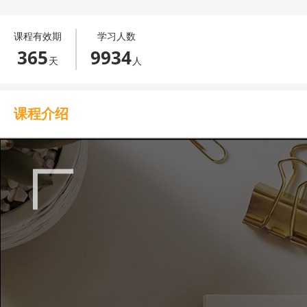
第10课：语言（英语）学习
010
课程有效期
学习人数
365
9934
第11课：PPT和数据分析
011
天
人
第12课：专业领域的应用
012
课程介绍
第13课：图像生成进阶
013
第14课：量产小红书爆款
014
第15课：短视频脚本
015
第16课：撰写演讲稿
016
第17课：公众号文章
017
第18课：撰写知乎文章
018
第19课：今日头条文章
019