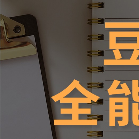
第20课：产品宣传文案
020
第21课：辅导孩子作文
021
第22课：销售(带货）话术
022
第23课：撰写论文
023
第24课：市场研究报告
024
第25课：工作总结汇报
025
第26课：诗歌和歌曲
026
第27课：朋友圈内容创作
027
第28课：生成策划方案
028
第29课：编写教学教案
029
第30课：创建爽文小说
030