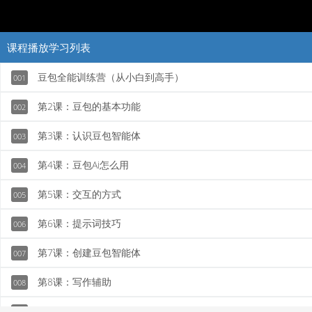
课程播放学习列表
豆包全能训练营（从小白到高手）
001
第2课：豆包的基本功能
002
第3课：认识豆包智能体
003
第4课：豆包Ai怎么用
004
第5课：交互的方式
005
第6课：提示词技巧
006
第7课：创建豆包智能体
007
第8课：写作辅助
008
第9课：内容创作
009