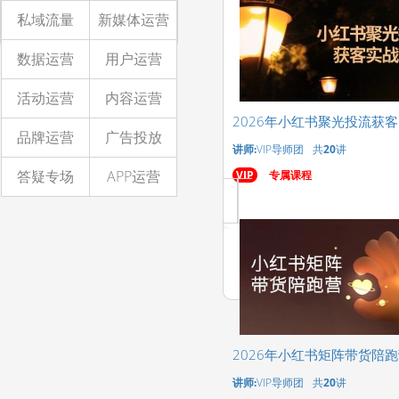
私域流量
新媒体运营
数据运营
用户运营
活动运营
内容运营
2026年小红书聚光投流获
品牌运营
广告投放
讲师:
VIP导师团
共
20
讲
答疑专场
APP运营
VIP
专属课程
2026年小红书矩阵带货陪
讲师:
VIP导师团
共
20
讲