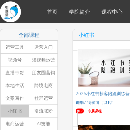
首页
学院简介
课程中心
全部课程
小红书
运营工具
运营入门
视频号
短视频运营
直播带货
朋友圈营销
本地生活
跨境电商
2026小红书获客陪跑训练营
文案写作
社群运营
讲师:
VIP导师团
共
21
讲
小红书
引流涨粉
VIP
专属课程
电商运营
AI技能