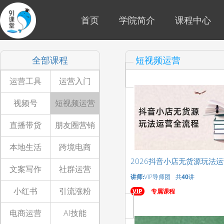
首页
学院简介
课程中心
全部课程
短视频运营
运营工具
运营入门
视频号
短视频运营
直播带货
朋友圈营销
本地生活
跨境电商
2026抖音小店无货源玩法
文案写作
社群运营
讲师:
VIP导师团
共
40
讲
小红书
引流涨粉
VIP
专属课程
电商运营
AI技能