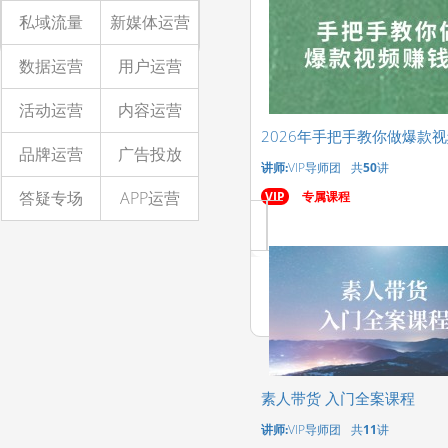
私域流量
新媒体运营
数据运营
用户运营
活动运营
内容运营
2026年手把手教你做爆款
品牌运营
广告投放
讲师:
VIP导师团
共
50
讲
答疑专场
APP运营
VIP
专属课程
素人带货 入门全案课程
讲师:
VIP导师团
共
11
讲