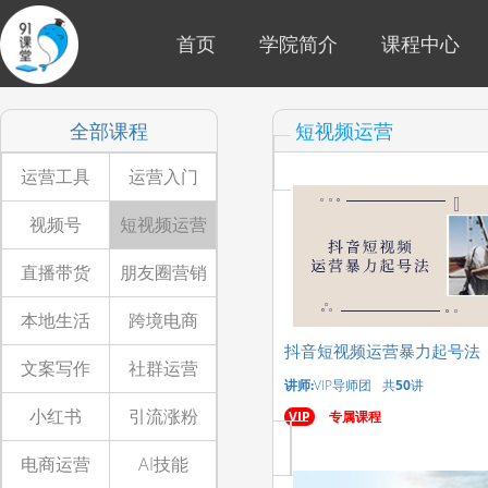
首页
学院简介
课程中心
全部课程
短视频运营
运营工具
运营入门
视频号
短视频运营
直播带货
朋友圈营销
本地生活
跨境电商
抖音短视频运营暴力起号法
文案写作
社群运营
讲师:
VIP导师团
共
50
讲
小红书
引流涨粉
VIP
专属课程
电商运营
AI技能