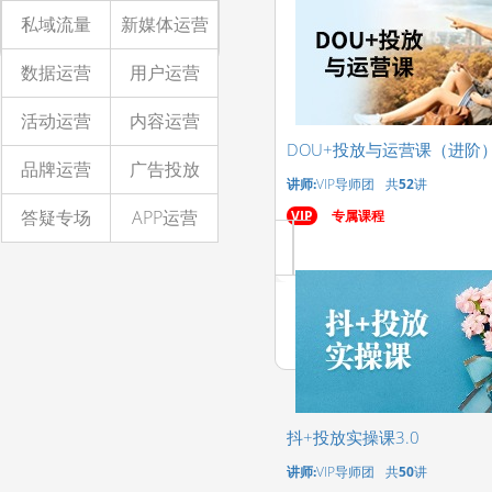
私域流量
新媒体运营
数据运营
用户运营
活动运营
内容运营
DOU+投放与运营课（进阶
品牌运营
广告投放
讲师:
VIP导师团
共
52
讲
答疑专场
APP运营
VIP
专属课程
抖+投放实操课3.0
讲师:
VIP导师团
共
50
讲