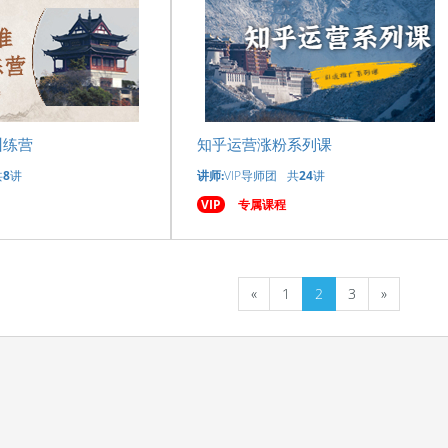
训练营
知乎运营涨粉系列课
共
8
讲
讲师:
VIP导师团
共
24
讲
VIP
专属课程
«
1
2
3
»