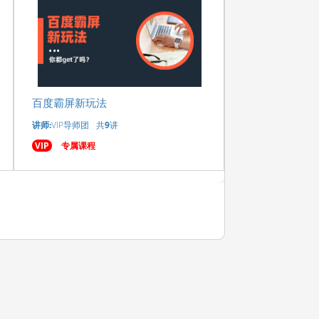
百度霸屏新玩法
讲师:
VIP导师团
共
9
讲
VIP
专属课程