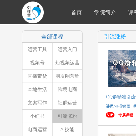
首页
学院简介
课
全部课程
引流涨粉
运营工具
运营入门
视频号
短视频运营
直播带货
朋友圈营销
本地生活
跨境电商
QQ群精准引流
文案写作
社群运营
讲师:
VIP导师团
VIP
专属课程
小红书
引流涨粉
电商运营
AI技能