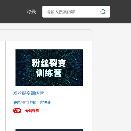
登录
粉丝裂变训练营
讲师:
VIP导师团
共
10
讲
VIP
专属课程