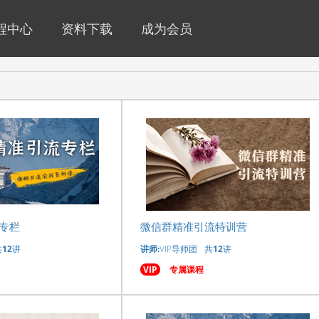
程中心
资料下载
成为会员
专栏
微信群精准引流特训营
共
12
讲
讲师:
VIP导师团
共
12
讲
VIP
专属课程